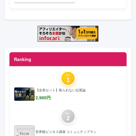
Ranking
NO.
1
【全章セット】取られない位置論
2,980
円
NO.
2
世界観ビジネス講座 コミュニティプラン