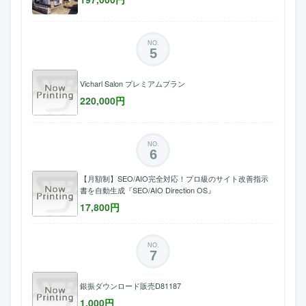
NO.
5
Vicharl Salon プレミアムプラン
220,000
円
NO.
6
【月額制】SEO/AIO完全対応！プロ級のサイト改善指示
書を自動生成『SEO/AIO Direction OS』
17,800
円
NO.
7
銀振ダウンロード販売D81187
1,000
円