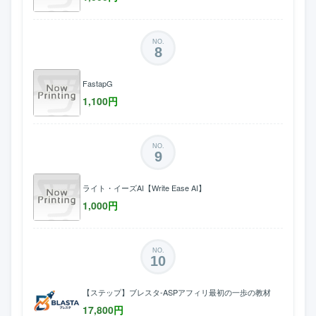
NO.
8
FastapG
1,100
円
NO.
9
ライト・イーズAI【Write Ease AI】
1,000
円
NO.
10
【ステップ】ブレスタ-ASPアフィリ最初の一歩の教材
17,800
円