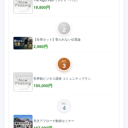
The Right Path（ライト・パス）
19,800
円
NO.
2
【全章セット】取られない位置論
2,980
円
NO.
3
世界観ビジネス講座 コミュニティプラン
150,000
円
NO.
4
売主アプローチ動画セミナー
197,000
円