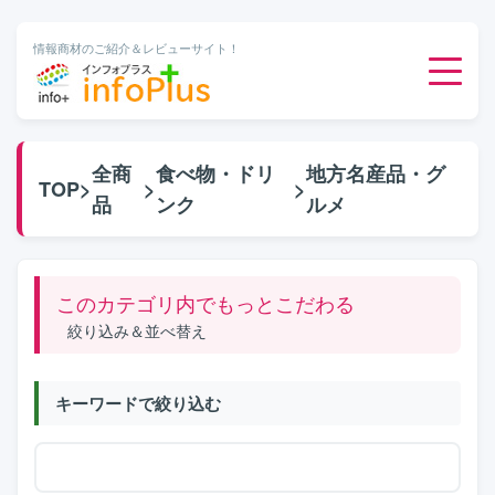
情報商材のご紹介＆レビューサイト！
ダウンロード販売
全商
食べ物・ドリ
地方名産品・グ
TOP
>
>
>
品
ンク
ルメ
有料メルマガ
オンライン物販
このカテゴリ内でもっとこだわる
絞り込み＆並べ替え
有料会員サービス
キーワードで絞り込む
無料ダウンロード