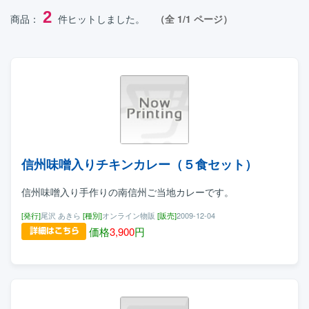
2
商品：
件ヒットしました。
（全 1/1 ページ）
信州味噌入りチキンカレー（５食セット）
信州味噌入り手作りの南信州ご当地カレーです。
[発行]
尾沢 あきら
[種別]
オンライン物販
[販売]
2009-12-04
価格
3,900
円