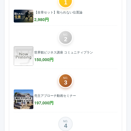
1
【全章セット】取られない位置論
2,980
円
NO.
2
世界観ビジネス講座 コミュニティプラン
150,000
円
NO.
3
売主アプローチ動画セミナー
197,000
円
NO.
4