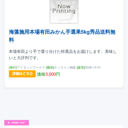
海藻施用本場有田みかん手選果5kg秀品送料無
料
本場有田より手で選り分けた特選品をお届けします。美味し
いと大評判です。
[発行]
アイネットワークス
[種別]
オンライン物販
[販売]
2008-10-01
価格
3,000
円