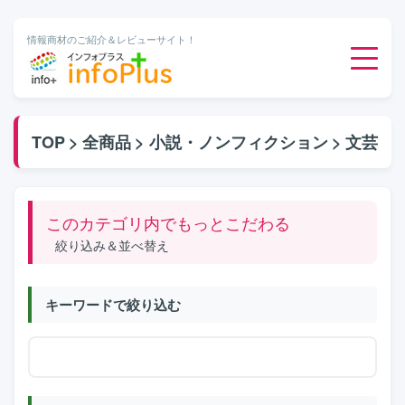
情報商材のご紹介＆レビューサイト！
ダウンロード販売
TOP
>
全商品
>
小説・ノンフィクション
>
文芸
有料メルマガ
このカテゴリ内でもっとこだわる
オンライン物販
絞り込み＆並べ替え
有料会員サービス
キーワードで絞り込む
無料ダウンロード