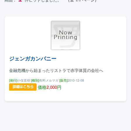
ジェンガカンパニー
金融危機から始まったリストラで赤字体質の会社へ
[発行]
小俣直樹
[種別]
有料メルマガ
[販売]
2010-12-08
価格
2,000
円