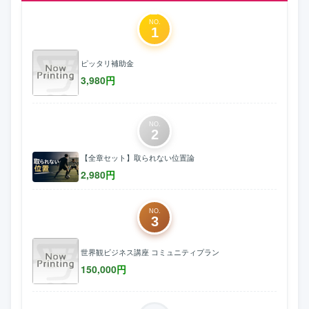
NO.
1
ピッタリ補助金
3,980
円
NO.
2
【全章セット】取られない位置論
2,980
円
NO.
3
世界観ビジネス講座 コミュニティプラン
150,000
円